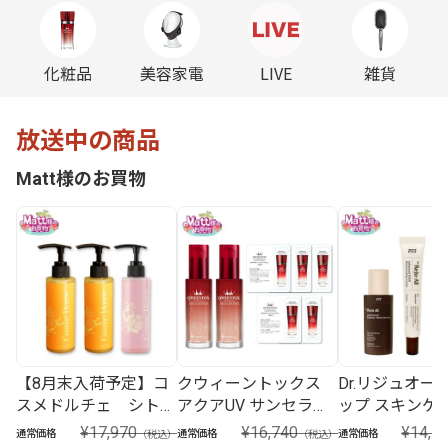
化粧品
美容家電
LIVE
雑貨
放送中の商品
Matt様のお買物
【8月末入荷予定】コ
クウィーントックス
Dr.リジュオール
スメドルチェ シトラ
アクアUV サンセラム
ップ スキンケ
ス2本＋ザクロ1本 3
2本 ＋ セラムパウチ5
ト
¥17,970
¥16,740
¥14,7
通常価格
通常価格
通常価格
（税込）
（税込）