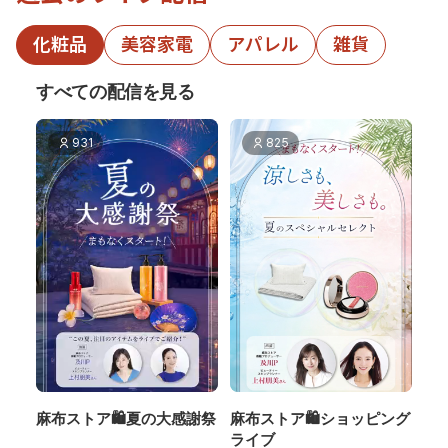
化粧品
美容家電
アパレル
雑貨
すべての配信を見る
931
825
麻布ストア🛍️夏の大感謝祭
麻布ストア🛍️ショッピング
ライブ