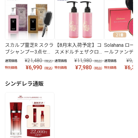
スカルプ霊芝R スクラ
【8月末入荷予定】コ
Solahana ロ
ブシャンプー3点セッ
スメドルチェザクロの
ールファンデ
ト
実 2本セット
21番
¥21,480
¥11,980
¥9,3
通常価格
通常価格
通常価格
（税込）
（税込）
¥6,990
¥7,980
¥6,3
特別価格
特別価格
特別価格
（税込）
（税込）
シンデレラ通販