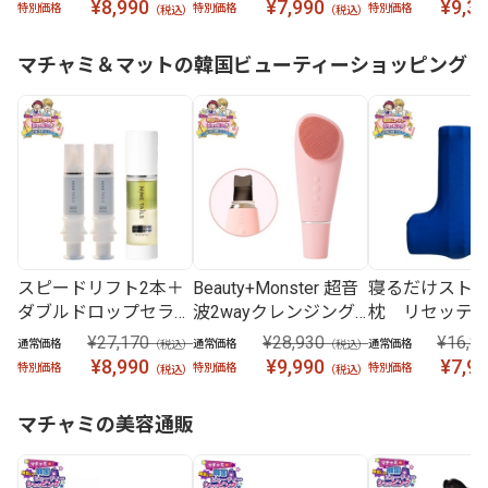
点セット
枚セット
¥8,990
¥7,990
¥9,3
特別価格
特別価格
特別価格
（税込）
（税込）
マチャミ＆マットの韓国ビューティーショッピング
スピードリフト2本＋
Beauty+Monster 超音
寝るだけスト
ダブルドロップセラム
波2wayクレンジング
枕 リセッテ
1本セット
プロ
¥27,170
¥28,930
¥16,8
通常価格
通常価格
通常価格
（税込）
（税込）
¥8,990
¥9,990
¥7,9
特別価格
特別価格
特別価格
（税込）
（税込）
マチャミの美容通販