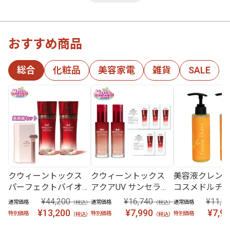
おすすめ商品
総合
化粧品
美容家電
雑貨
SALE
クウィーントックス
クウィーントックス
美容液クレン
パーフェクトバイオセ
アクアUV サンセラム
コスメドルチ
ラム 特別3点セット
2本 ＋ セラムパウチ5
ス 2本セット
¥44,200
¥16,740
¥11,9
通常価格
通常価格
通常価格
（税込）
（税込）
枚セット
¥13,200
¥7,990
¥7,9
特別価格
特別価格
特別価格
（税込）
（税込）