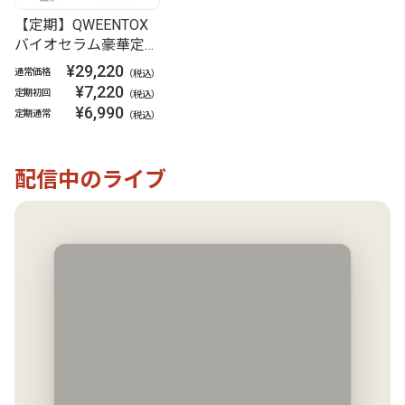
【定期】QWEENTOX
バイオセラム豪華定期
コース
¥29,220
通常価格
（税込）
¥7,220
定期初回
（税込）
¥6,990
定期通常
（税込）
配信中のライブ