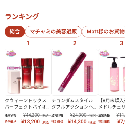
ランキング
総合
マチャミの美容通販
Matt様のお買物
1
2
3
クウィーントックス
チョンダムスタイル
【8月末頃入荷
パーフェクトバイオセ
ダブルアクションヘア
メドルチェザ
ラム 特別3点セット
ブラシ
実 2本セット
¥44,200
¥24,300
¥11,9
通常価格
通常価格
通常価格
（税込）
（税込）
¥13,200
¥14,300
¥7,9
特別価格
特別価格
特別価格
（税込）
（税込）